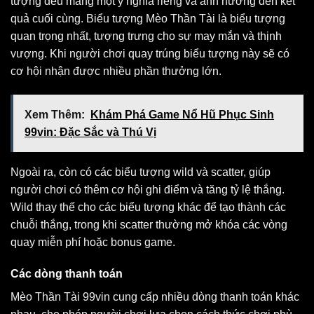
tượng đều mang một ý nghĩa riêng và ảnh hưởng đến kết
quả cuối cùng. Biểu tượng Mèo Thần Tài là biểu tượng
quan trọng nhất, tượng trưng cho sự may mắn và thịnh
vượng. Khi người chơi quay trúng biểu tượng này sẽ có
cơ hội nhận được nhiều phần thưởng lớn.
Xem Thêm:
Khám Phá Game Nổ Hũ Phục Sinh
99vin: Đặc Sắc và Thú Vị
Ngoài ra, còn có các biểu tượng wild và scatter, giúp
người chơi có thêm cơ hội ghi điểm và tăng tỷ lệ thắng.
Wild thay thế cho các biểu tượng khác để tạo thành các
chuỗi thắng, trong khi scatter thường mở khóa các vòng
quay miễn phí hoặc bonus game.
Các dòng thanh toán
Mèo Thần Tài 99vin cung cấp nhiều dòng thanh toán khác